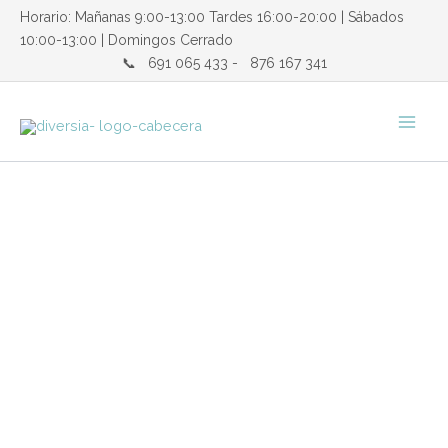
Ir
Horario: Mañanas 9:00-13:00 Tardes 16:00-20:00 | Sábados
al
10:00-13:00 | Domingos Cerrado
contenido
📞
691 065 433
-
876 167 341