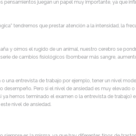
os pensamientos juegan un papel muy importante, ya que influ
ógica” tendremos que prestar atención a la intensidad, la frec
aña y oímos el rugido de un animal, nuestro cerebro se pondr
a serie de cambios fisiológicos (bombear más sangre, aumento
 o una entrevista de trabajo por ejemplo, tener un nivel m
ro desempeño. Pero si el nivel de ansiedad es muy elevado 
i ya hemos terminado el examen o la entrevista de trabajo) e
este nivel de ansiedad.
no siempre es la misma, ya que hay diferentes tipos de trasto