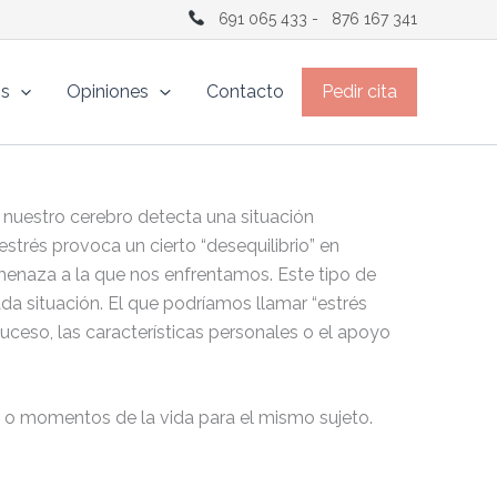
691 065 433
-
876 167 341
os
Opiniones
Contacto
Pedir cita
nuestro cerebro detecta una situación
strés provoca un cierto “desequilibrio” en
amenaza a la que nos enfrentamos. Este tipo de
a situación. El que podríamos llamar “estrés
uceso, las características personales o el apoyo
as o momentos de la vida para el mismo sujeto.